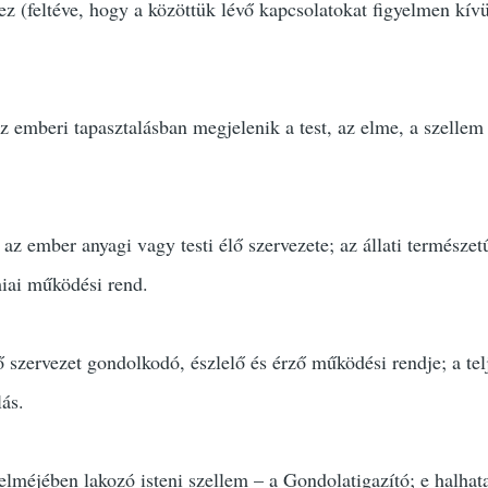
z (feltéve, hogy a közöttük lévő kapcsolatokat figyelmen kívü
 emberi tapasztalásban megjelenik a test, az elme, a szellem 
z ember anyagi vagy testi élő szervezete; az állati természet
miai működési rend.
 szervezet gondolkodó, észlelő és érző működési rendje; a tel
lás.
lméjében lakozó isteni szellem – a Gondolatigazító; e halhat