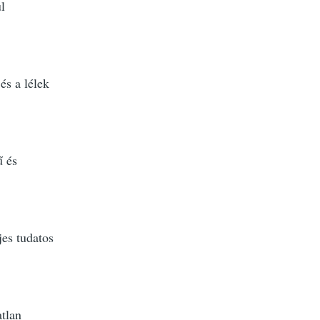
l
és a lélek
ű és
jes tudatos
atlan