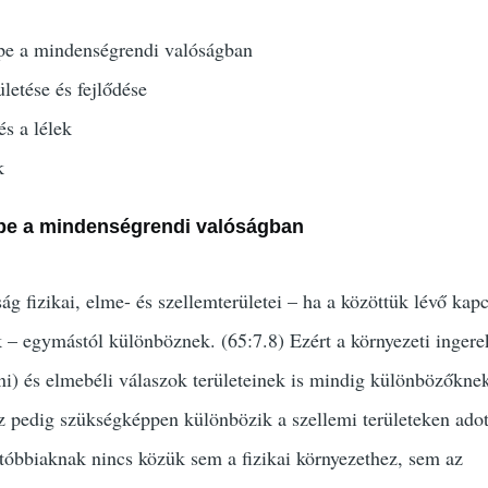
epe a mindenségrendi valóságban
letése és fejlődése
és a lélek
k
repe a mindenségrendi valóságban
g fizikai, elme- és szellemterületei – ha a közöttük lévő kap
 – egymástól különböznek. (65:7.8) Ezért a környezeti ingere
ani) és elmebéli válaszok területeinek is mindig különbözőknek
sz pedig szükségképpen különbözik a szellemi területeken adot
utóbbiaknak nincs közük sem a fizikai környezethez, sem az