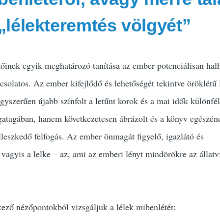
„lélekteremtés völgyét”
őinek egyik meghatározó tanítása az ember potenciálisan halh
csolatos. Az ember kifejlődő és lehetőségét tekintve öröklétű 
gyszerűen újabb színfolt a letűnt korok és a mai idők különfél
rgatagában, hanem következetesen ábrázolt és a könyv egészén
illeszkedő felfogás. Az ember önmagát figyelő, igazlátó és
vagyis a lelke – az, ami az emberi lényt mindörökre az állatv
ező nézőpontokból vizsgáljuk a lélek mibenlétét: