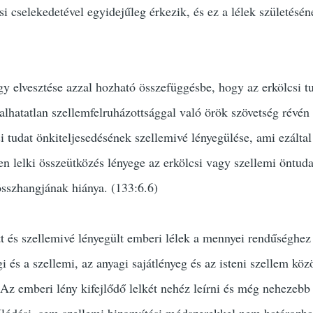
i cselekedetével egyidejűleg érkezik, és ez a lélek születésén
 elvesztése azzal hozható összefüggésbe, hogy az erkölcsi tu
 halhatatlan szellemfelruházottsággal való örök szövetség révé
 tudat önkiteljesedésének szellemivé lényegülése, ami ezáltal 
en lelki összeütközés lényege az erkölcsi vagy szellemi öntuda
 összhangjának hiánya. (133:6.6)
 és szellemivé lényegült emberi lélek a mennyei rendűséghez 
 és a szellemi, az anyagi sajátlényeg és az isteni szellem közö
. Az emberi lény kifejlődő lelkét nehéz leírni és még nehezebb
álódási, sem szellemi bizonyítási módszerekkel nem határozh