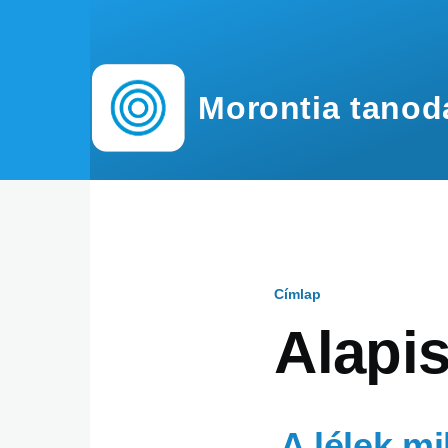
Ugrás a tartalomra
Morontia tanod
Címlap
Morzsa
Alapis
A lélek mi