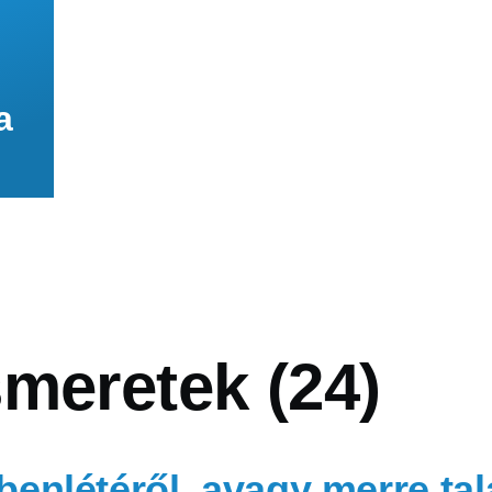
a
meretek (24)
benlétéről, avagy merre tal