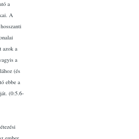
ató a
kai. A
 hosszanti
onalai
t azok a
vagyis a
lához (és
tó ebbe a
át. (0:5.6-
étezési
 az ember