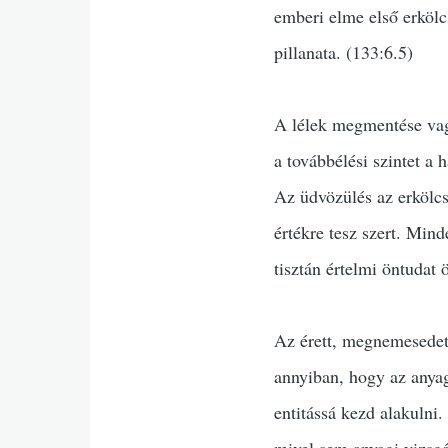
emberi elme első erkölcs
pillanata. (133:6.5)
A lélek megmentése vagy
a továbbélési szintet a
Az üdvözülés az erkölcsi
értékre tesz szert. Mind
tisztán értelmi öntudat
Az érett, megnemesedett
annyiban, hogy az anyagi
entitássá kezd alakulni
mivel sem anyagi vizsg