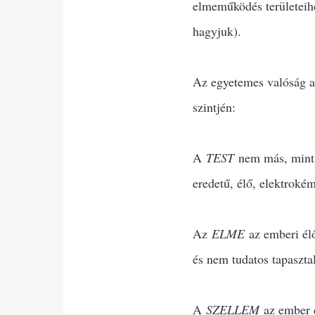
elmeműködés területeihe
hagyjuk).
Az egyetemes valóság az
szintjén:
A
TEST
nem más, mint a
eredetű, élő, elektroké
Az
ELME
az emberi élő
és nem tudatos tapaszta
A
SZELLEM
az ember e