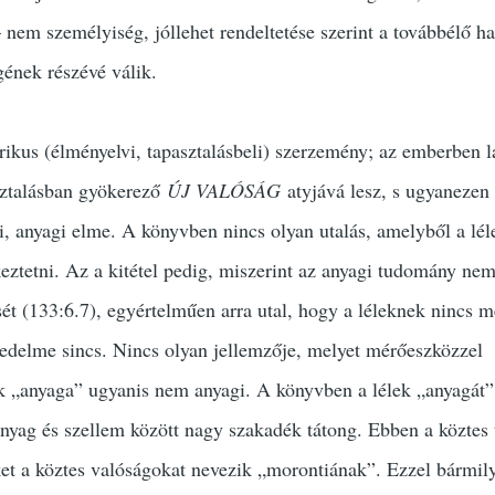
 nem személyiség, jóllehet rendeltetése szerint a továbbélő h
ének részévé válik.
ikus (élményelvi, tapasztalásbeli) szerzemény; az emberben 
sztalásban gyökerező
ÚJ VALÓSÁG
atyjává lesz, s ugyanezen
i, anyagi elme. A könyvben nincs olyan utalás, amelyből a lél
eztetni. Az a kitétel pedig, miszerint az anyagi tudomány nem
ését (133:6.7), egyértelműen arra utal, hogy a léleknek nincs 
edelme sincs. Nincs olyan jellemzője, melyet mérőeszközzel
 „anyaga” ugyanis nem anyagi. A könyvben a lélek „anyagát”
nyag és szellem között nagy szakadék tátong. Ebben a köztes 
et a köztes valóságokat nevezik „morontiának”. Ezzel bármil