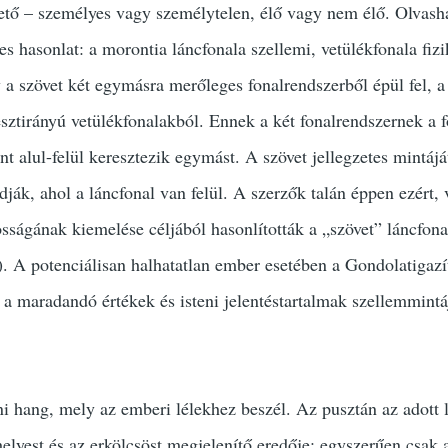
ető – személyes vagy személytelen, élő vagy nem élő. Olvash
s hasonlat: a morontia láncfonala szellemi, vetülékfonala fizi
y a szövet két egymásra merőleges fonalrendszerből épül fel, a
esztirányú vetülékfonalakból. Ennek a két fonalrendszernek a f
nt alul-felül keresztezik egymást. A szövet jellegzetes mintájá
ják, ahol a láncfonal van felül. A szerzők talán éppen ezért, 
osságának kiemelése céljából hasonlították a „szövet” láncfona
. A potenciálisan halhatatlan ember esetében a Gondolatigazí
 a maradandó értékek és isteni jelentéstartalmak szellemmintáj
ni hang, mely az emberi lélekhez beszél. Az pusztán az adott l
helyest és az erkölcsöst megjelenítő eredője; egyszerűen csak