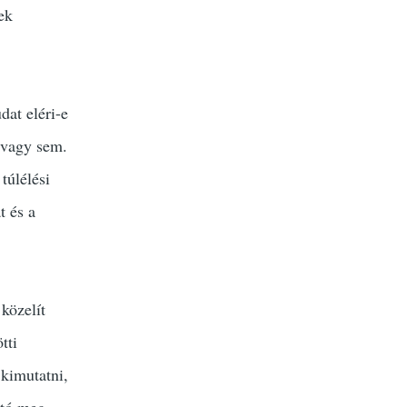
ek
dat eléri-e
n vagy sem.
túlélési
t és a
közelít
tti
 kimutatni,
ató meg.