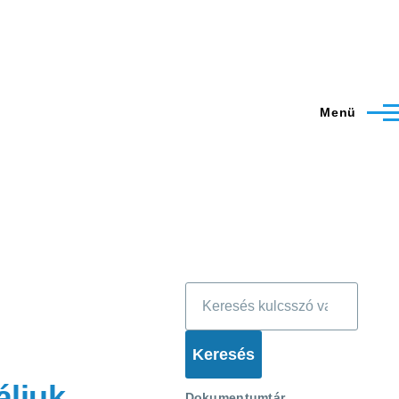
Menü
Keresés
áljuk
Dokumentumtár