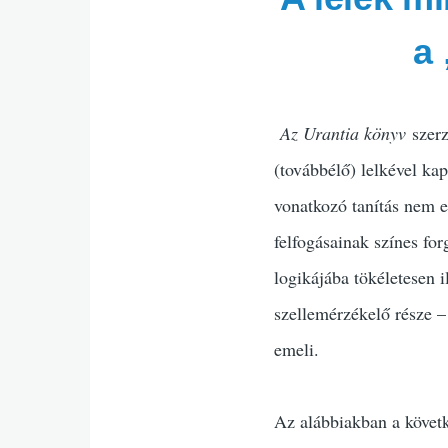
a 
Az Urantia könyv
szerz
(továbbélő) lelkével kap
vonatkozó tanítás nem e
felfogásainak színes fo
logikájába tökéletesen 
szellemérzékelő része – 
emeli.
Az alábbiakban a követk