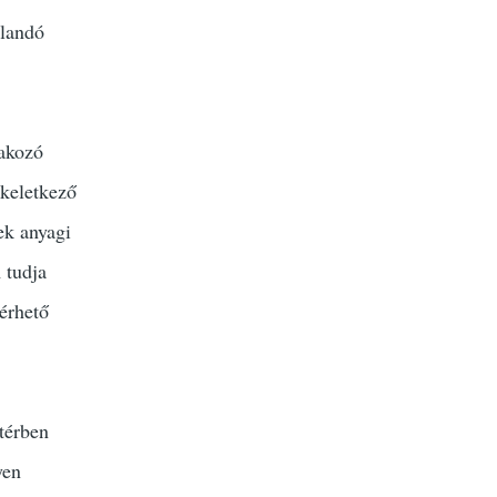
alandó
lakozó
 keletkező
ek anyagi
 tudja
mérhető
térben
yen