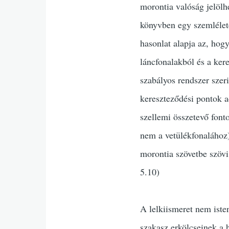
morontia valóság jelölh
könyvben egy szemlélete
hasonlat alapja az, hog
láncfonalakból és a ker
szabályos rendszer szeri
kereszteződési pontok ad
szellemi összetevő font
nem a vetülékfonalához)
morontia szövetbe szövi
5.10)
A lelkiismeret nem iste
szakasz erkölcseinek a 