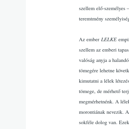
szellem elő-személyes –
teremtmény személyiség
Az ember
LELKE
empir
szellem az emberi tapa
valóság anyja a halandó
tömegére lehetne követk
kimutatni a lélek létez
tömege, de mérhető terj
megmérhetnénk. A lélek
morontiának nevezik. A
sokféle dolog van. Ezek