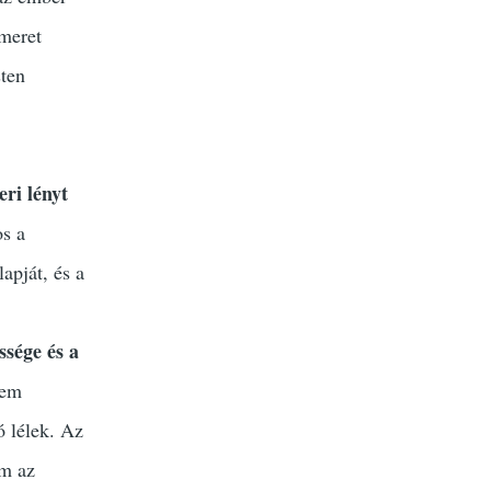
smeret
sten
eri lényt
s a
lapját, és a
ssége és a
nem
ó lélek. Az
em az