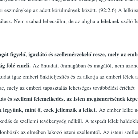
dási eszménykép az adott körülmények között. (92:2.6) A lelkii
válasz. Nem szabad lebecsülni, de az aligha a léleknek szóló I
át figyelő, igazlátó és szellemérzékelő része, mely az emb
ág fölé emeli.
Az öntudat, önmagában és magától, nem azono
tudat igaz emberi önkiteljesítés és ez alkotja az emberi lélek a
ze, mely az emberi tapasztalás lehetséges továbbélési értékét
tás és szellemi felemelkedés, az Isten megismerésének képe
 legyünk, mint ő, ezek jellemzik a lelket.
Az ember lelke 
lkodás és szellemi tevékenység nélkül. A tespedt lélek haldokl
önbözik az elmében lakozó isteni szellemtől. Az isteni szell