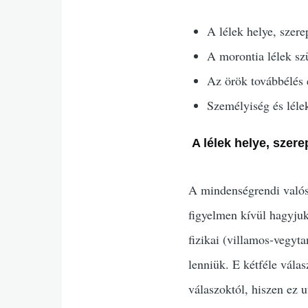
A lélek helye, szer
A morontia lélek szü
Az örök továbbélés 
Személyiség és léle
A lélek helye, sze
A mindenségrendi valósá
figyelmen kívül hagyjuk
fizikai (villamos-vegyt
lenniük. E kétféle vála
válaszoktól, hiszen ez 